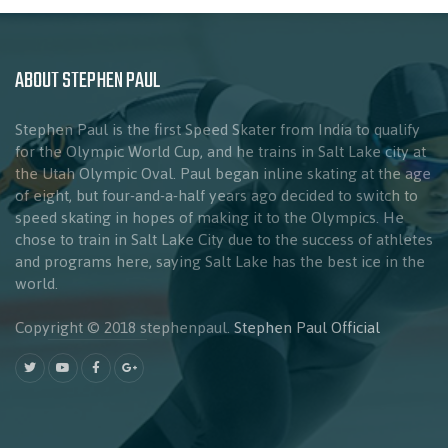
ABOUT STEPHEN PAUL
Stephen Paul is the first Speed Skater from India to qualify
for the Olympic World Cup, and he trains in Salt Lake city at
the Utah Olympic Oval. Paul began inline skating at the age
of eight, but four-and-a-half years ago decided to switch to
speed skating in hopes of making it to the Olympics. He
chose to train in Salt Lake City due to the success of athletes
and programs here, saying Salt Lake has the best ice in the
world.
Copyright © 2018 stephenpaul.
Stephen Paul Official