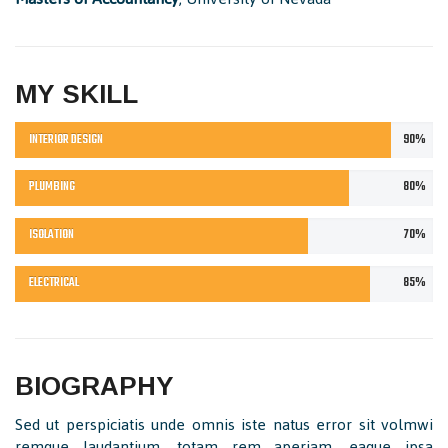
MY SKILL
INTERIOR DESIGN
90%
PLUMBING
80%
ISOLATION
70%
ELECTRICAL
85%
BIOGRAPHY
Sed ut perspiciatis unde omnis iste natus error sit volmwi
remque laudantium, totam rem aperiam, eaque ipsa