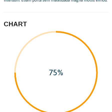
interdum. Etiam porta sem malesuada magna mollis eimod.
CHART
75%