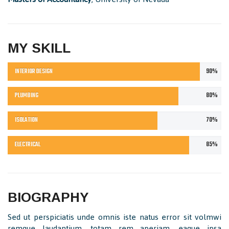
MY SKILL
INTERIOR DESIGN
90%
PLUMBING
80%
ISOLATION
70%
ELECTRICAL
85%
BIOGRAPHY
Sed ut perspiciatis unde omnis iste natus error sit volmwi
remque laudantium, totam rem aperiam, eaque ipsa