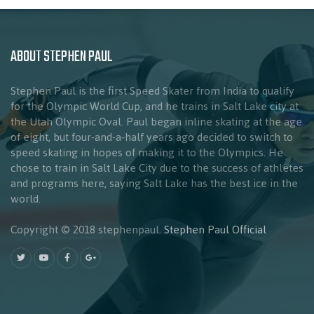
ABOUT STEPHEN PAUL
Stephen Paul is the first Speed Skater from India to qualify
for the Olympic World Cup, and he trains in Salt Lake city at
the Utah Olympic Oval. Paul began inline skating at the age
of eight, but four-and-a-half years ago decided to switch to
speed skating in hopes of making it to the Olympics. He
chose to train in Salt Lake City due to the success of athletes
and programs here, saying Salt Lake has the best ice in the
world.
Copyright © 2018 stephenpaul.
Stephen Paul Official