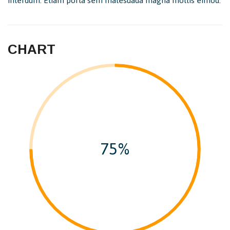
interdum. Etiam porta sem malesuada magna mollis eimod.
CHART
75%